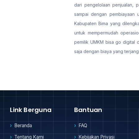
dari pengelolaan penjualan, 
sampai dengan pembiayaan us
Kabupaten Bima yang dilengkap
untuk mempermudah operasion
pemilik UMKM bisa go digital 
saja dengan biaya yang terjang
Link Berguna
Bantuan
Beranda
FAQ
Tentang Kami
Kebijakan Privasi