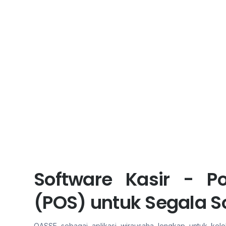
Software Kasir - Po
(POS) untuk Segala S
OASSE sebagai aplikasi wirausaha lengkap untuk kelol