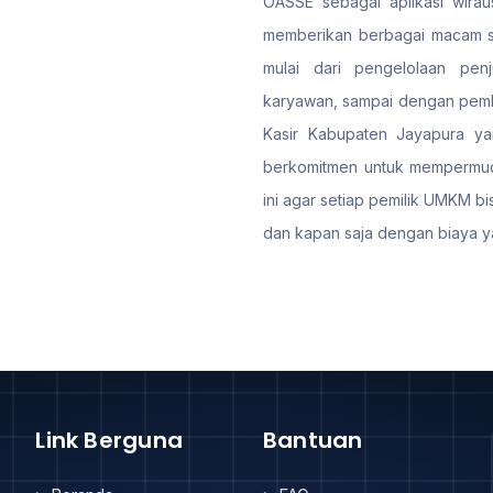
OASSE sebagai aplikasi wiraus
memberikan berbagai macam sol
mulai dari pengelolaan penj
karyawan, sampai dengan pemb
Kasir Kabupaten Jayapura yang
berkomitmen untuk mempermud
ini agar setiap pemilik UMKM bi
dan kapan saja dengan biaya y
Link Berguna
Bantuan