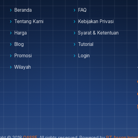
Beranda
FAQ
Tentang Kami
Kebijakan Privasi
Harga
Syarat & Ketentuan
Blog
Tutorial
Promosi
Login
Wilayah
ght © 2018
OASSE
. All rights reserved. Powered by
PT Ascon Inova