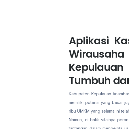
Aplikasi K
Wirausa
Kepulaua
Tumbuh da
Kabupaten Kepulauan Anambas s
memiliki potensi yang besar ju
ribu UMKM yang selama ini tel
Namun, di balik vitalnya pera
tantangan dalam mengelola us