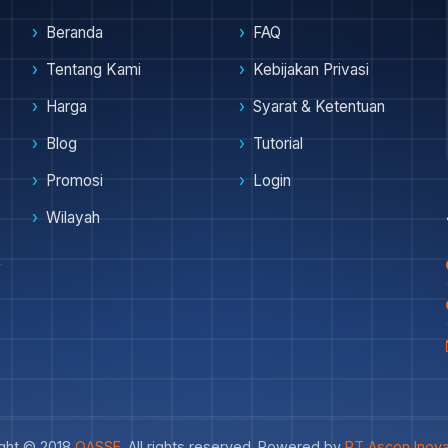
Beranda
FAQ
Tentang Kami
Kebijakan Privasi
Harga
Syarat & Ketentuan
Blog
Tutorial
Promosi
Login
Wilayah
ght © 2018
OASSE
. All rights reserved. Powered by
PT Ascon Inova