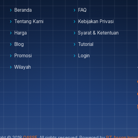
Beranda
FAQ
Tentang Kami
Kebijakan Privasi
Harga
Syarat & Ketentuan
Blog
Tutorial
Promosi
Login
Wilayah
ght © 2018
OASSE
. All rights reserved. Powered by
PT Ascon Inova