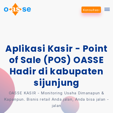
Konsultasi
Aplikasi Kasir - Point
of Sale (POS) OASSE
Hadir di kabupaten
sijunjung
OASSE KASIR - Monitoring Usaha Dimanapun &
Kapanpun. Bisnis retail Anda jalan, Anda bisa jalan -
jalan