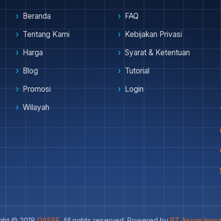
Beranda
FAQ
Tentang Kami
Kebijakan Privasi
Harga
Syarat & Ketentuan
Blog
Tutorial
Promosi
Login
Wilayah
ght © 2018
OASSE
. All rights reserved. Powered by
PT Ascon Inova